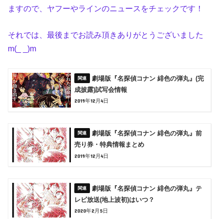
ますので、ヤフーやラインのニュースをチェックです！
それでは、最後までお読み頂きありがとうございました
m(_ _)m
劇場版『名探偵コナン 緋色の弾丸』(完
成披露)試写会情報
2019年12月4日
劇場版『名探偵コナン 緋色の弾丸』前
売り券・特典情報まとめ
2019年12月4日
劇場版『名探偵コナン 緋色の弾丸』テ
レビ放送(地上波初)はいつ？
2020年2月5日