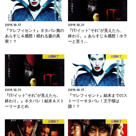
2019.10.17
2019.10.31
『マレフィセント』ネタバレ無の
『IT/イット"それ"が見えたら、
あらすじ＆感想！眠れる森の真
終わり。』あらすじ＆感想！ホラ
実！？
ーと言う…
公開終了
公開終了
2019.10.31
2019.10.17
『IT/イット"それ"が見えたら、
『マレフィセント』結末までのス
終わり。』ネタバレ！結末＆スト
トーリーネタバレ！王子様は
ーリーまとめ
誰！？
公開終了
公開終了