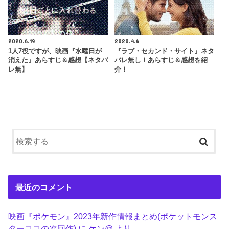
2020.6.19
2020.4.6
1人7役ですが、映画『水曜日が
『ラブ・セカンド・サイト』ネタ
消えた』あらすじ＆感想【ネタバ
バレ無し！あらすじ＆感想を紹
レ無】
介！
最近のコメント
映画『ポケモン』2023年新作情報まとめ(ポケットモンス
ターココの次回作)
に
ケン@
より