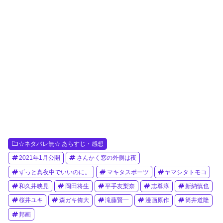
☆ネタバレ無☆ あらすじ・感想
2021年1月公開
さんかく窓の外側は夜
ずっと真夜中でいいのに。
マキタスポーツ
ヤマシタトモコ
和久井映見
岡田将生
平手友梨奈
志尊淳
新納慎也
桜井ユキ
森ガキ侑大
滝藤賢一
漫画原作
筒井道隆
邦画