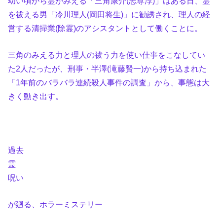
幼い頃から霊がみえる「三角康介(志尊淳)」はある日、霊
を祓える男「冷川理人(岡田将生)」に勧誘され、理人の経
営する清掃業(除霊)のアシスタントとして働くことに。
三角のみえる力と理人の祓う力を使い仕事をこなしてい
た2人だったが、刑事・半澤(滝藤賢一)から持ち込まれた
「1年前のバラバラ連続殺人事件の調査」から、事態は大
きく動き出す。
過去
霊
呪い
が廻る、ホラーミステリー