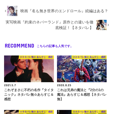
映画『名も無き世界のエンドロール』続編はある？
実写映画『約束のネバーランド』原作との違いを徹
底検証！【ネタバレ】
RECOMMEND
こちらの記事も人気です。
☆ネタバレ無☆ あらすじ・感想
☆ネタバレ無☆ あらすじ・感想
2021.5.7
2020.8.25
これぞまさに不朽の名作『タイタ
これは兄弟の魔法と『2分の1の
ニック』ネタバレ無☆あらすじ＆
魔法』あらすじ＆感想【ネタバレ
感想
無】
☆ネタバレ無☆ あらすじ・感想
☆ネタバレ無☆ あらすじ・感想