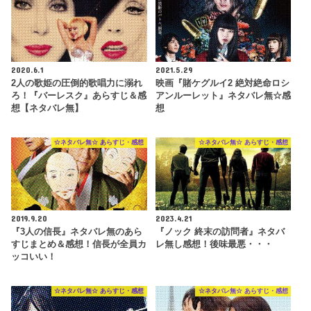
2020.6.1
2021.5.29
2人の歌姫の圧倒的歌唱力に溺れ
映画『賭ケグルイ2 絶対絶命ロシ
ろ！『バーレスク』あらすじ＆感
アンルーレット』ネタバレ無☆感
想【ネタバレ無】
想
☆ネタバレ無☆ あらすじ・感想
☆ネタバレ無☆ あらすじ・感想
2019.9.20
2023.4.21
『3人の信長』ネタバレ無のあら
『ノック 終末の訪問者』ネタバ
すじまとめ＆感想！信長が全員カ
レ無し感想！後味最悪・・・
ッコいい！
☆ネタバレ無☆ あらすじ・感想
☆ネタバレ無☆ あらすじ・感想