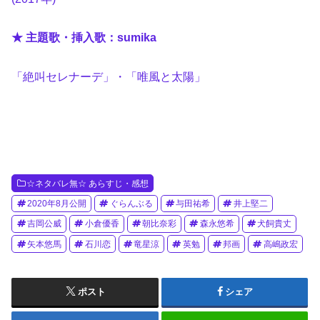
★ 主題歌・挿入歌：sumika
「絶叫セレナーデ」・「唯風と太陽」
☆ネタバレ無☆ あらすじ・感想
2020年8月公開
ぐらんぶる
与田祐希
井上堅二
吉岡公威
小倉優香
朝比奈彩
森永悠希
犬飼貴丈
矢本悠馬
石川恋
竜星涼
英勉
邦画
高嶋政宏
ポスト
シェア