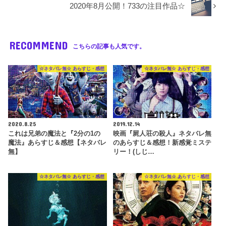
2020年8月公開！733の注目作品☆
RECOMMEND
こちらの記事も人気です。
☆ネタバレ無☆ あらすじ・感想
☆ネタバレ無☆ あらすじ・感想
2020.8.25
2019.12.14
これは兄弟の魔法と『2分の1の
映画『屍人荘の殺人』ネタバレ無
魔法』あらすじ＆感想【ネタバレ
のあらすじ＆感想！新感覚ミステ
無】
リー！(しじ…
☆ネタバレ無☆ あらすじ・感想
☆ネタバレ無☆ あらすじ・感想