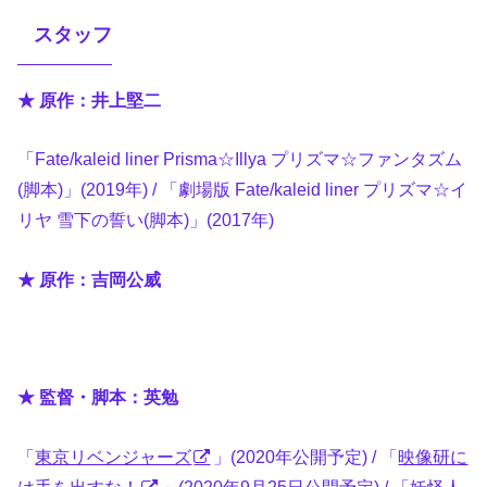
スタッフ
★ 原作：井上堅二
「Fate/kaleid liner Prisma☆Illya プリズマ☆ファンタズム
(脚本)」(2019年) / 「劇場版 Fate/kaleid liner プリズマ☆イ
リヤ 雪下の誓い(脚本)」(2017年)
★ 原作：吉岡公威
★ 監督・脚本：英勉
「
東京リベンジャーズ
」(2020年公開予定) / 「
映像研に
は手を出すな！
」(2020年9月25日公開予定) / 「妖怪人