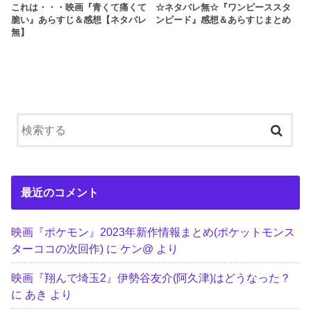
これは・・・映画『青くて痛くて
☆ネタバレ無☆『ワンピーススタ
脆い』あらすじ＆感想【ネタバレ
ンピード』感想＆あらすじまとめ
無】
最近のコメント
映画『ポケモン』2023年新作情報まとめ(ポケットモンス
ターココの次回作)
に
ケン@
より
映画『翔んで埼玉2』伊勢谷友介(阿久津)はどうなった？
に
あき
より