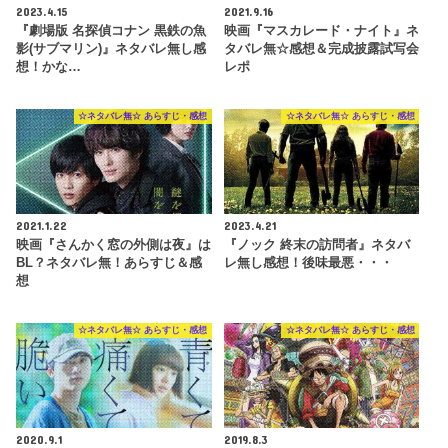
2023.4.15
2021.9.16
『劇場版 名探偵コナン 黒鉄の魚
映画『マスカレード・ナイト』ネ
影(サブマリン)』ネタバレ無し感
タバレ無☆感想＆完成披露試写会
想！かな…
レポ
☆ネタバレ無☆ あらすじ・感想
☆ネタバレ無☆ あらすじ・感想
2021.1.22
2023.4.21
映画『さんかく窓の外側は夜』は
『ノック 終末の訪問者』ネタバ
BL？ネタバレ無！あらすじ＆感
レ無し感想！後味最悪・・・
想
☆ネタバレ無☆ あらすじ・感想
☆ネタバレ無☆ あらすじ・感想
2020.9.1
2019.8.3