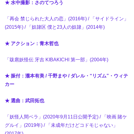
★ 水中撮影：さのてつろう
「再会 禁じられた大人の恋」(2016年) / 「サイドライン」
(2015年) / 「奴隷区 僕と23人の奴隷」(2014年)
★ アクション：青木哲也
「跋扈妖怪伝 牙吉 KIBAKICHI 第一部」(2004年)
★ 振付：瀧本有美 / 千野まや / ダレル・“リズム”・ウィテ
カー
★ 選曲：武田拓也
「妖怪人間ベラ」(2020年9月11日公開予定) / 「映画 賭ケ
グルイ」(2019年) / 「未成年だけどコドモじゃない」
(2017年)