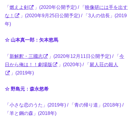
「
燃えよ剣
」(2020年公開予定) / 「
映像研には手を出す
な！
」(2020年9月25日公開予定) / 「3人の信長」(2019
年)
☆ 山本真一郎：矢本悠馬
「
新解釈・三國志
」(2020年12月11日公開予定) / 「
今
日から俺は！！劇場版
」(2020年) / 「
屍人荘の殺人
」(2019年)
☆ 野島元：森永悠希
「小さな恋のうた」(2019年) / 「青の帰り道」(2018年) /
「羊と鋼の森」(2018年)