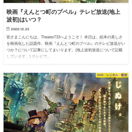
映画『えんとつ町のプペル』テレビ放送(地上
波初)はいつ？
2020.12.25
皆さまこんにちは、Theater733へようこそ！ 本日は、絵本の美しさ
を映画化した話題作、映画『えんとつ町のプペル』のテレビ放送がい
つか？について記事にしてまいります。(地上波初放送について記載
しています。) テレビで…
DVD・レンタル・配信