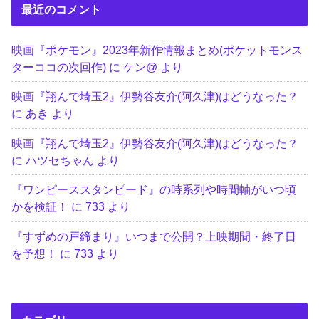
最近のコメント
映画『ポケモン』2023年新作情報まとめ(ポケットモンス
ターココの次回作)
に
ケン@
より
映画『翔んで埼玉2』伊勢谷友介(阿久津)はどうなった？
に
あき
より
映画『翔んで埼玉2』伊勢谷友介(阿久津)はどうなった？
に
ハツセちゃん
より
『ワンピーススタンピード』の時系列や時間軸がいつ頃
かを検証！
に
733
より
『すずめの戸締まり』いつまで公開？上映期間・終了日
を予想！
に
733
より