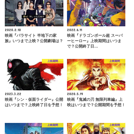
2020.2.10
2022.6.11
映画『パラサイト 半地下の家
映画『ドラゴンボール超 スーパ
族』いつまで上映？公開劇場は？
ーヒーロー』上映期間はいつま
で？公開終了日…
上映期間
上映期間
2023.3.22
2020.5.19
映画『シン・仮面ライダー』公開
映画『鬼滅の刃 無限列車編』上
はいつまで？上映終了日を予想！
映はいつまで？公開期間を予想！
上映期間
上映期間