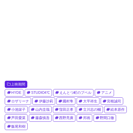
上映期間
HYDE
STUDIO4℃
えんとつ町のプペル
アニメ
ロザリーナ
伊藤沙莉
國村隼
大平祥生
宮根誠司
小池栄子
山内圭哉
窪田正孝
立川志の輔
絵本原作
芦田愛菜
藤森慎吾
西野亮廣
邦画
野間口徹
飯尾和樹