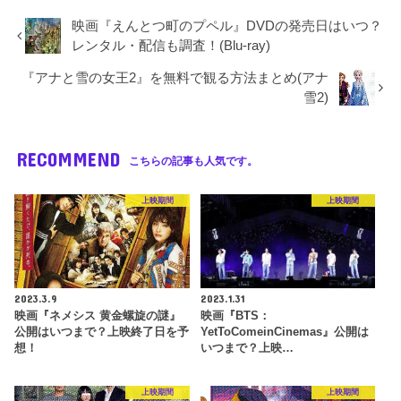
映画『えんとつ町のプペル』DVDの発売日はいつ？
レンタル・配信も調査！(Blu-ray)
『アナと雪の女王2』を無料で観る方法まとめ(アナ
雪2)
RECOMMEND
こちらの記事も人気です。
上映期間
上映期間
2023.3.9
2023.1.31
映画『ネメシス 黄金螺旋の謎』
映画『BTS：
公開はいつまで？上映終了日を予
YetToComeinCinemas』公開は
想！
いつまで？上映…
上映期間
上映期間