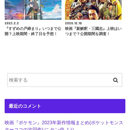
2023.2.2
2020.12.10
『すずめの戸締まり』いつまで公
映画『新解釈・三國志』上映はい
開？上映期間・終了日を予想！
つまで？公開期間を調査！
最近のコメント
映画『ポケモン』2023年新作情報まとめ(ポケットモンス
ターココの次回作)
に
ケン@
より