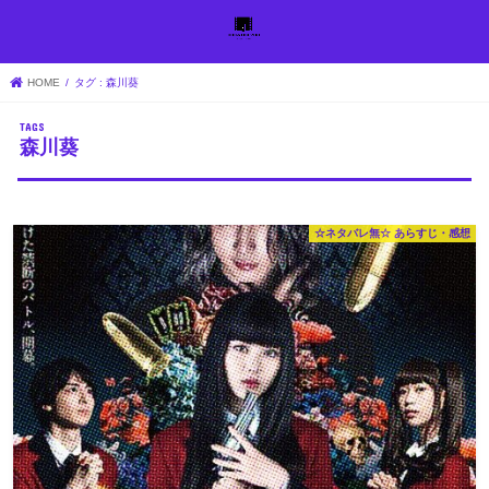
HOME
タグ : 森川葵
森川葵
☆ネタバレ無☆ あらすじ・感想