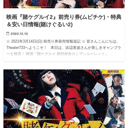
映画『賭ケグルイ2』前売り券(ムビチケ)・特典
＆安い日情報(賭けぐるい2)
2020.12.10
☆ 2021年3月14日(日) 前売り券発売情報追記 ☆ 皆さんこんにちは、
Theater733へようこそ！ 本日は、浜辺美波さんが美しきギャンブラ
ーを熱演！ 映画『賭ケグルイ 絶対絶命ロシアンルーレット』…
無料視聴