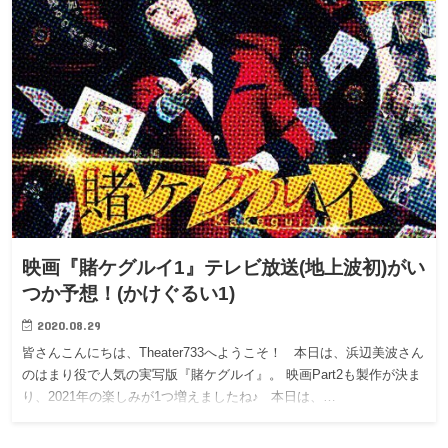
映画『賭ケグルイ1』テレビ放送(地上波初)がい
つか予想！(かけぐるい1)
2020.08.29
皆さんこんにちは、Theater733へようこそ！ 本日は、浜辺美波さん
のはまり役で人気の実写版『賭ケグルイ』。 映画Part2も製作が決ま
り、2021年の楽しみが1つ増えましたね♪ 本日は、…