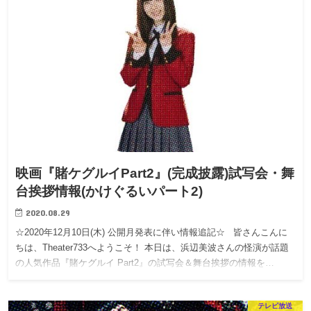
映画『賭ケグルイPart2』(完成披露)試写会・舞
台挨拶情報(かけぐるいパート2)
2020.08.29
☆2020年12月10日(木) 公開月発表に伴い情報追記☆ 皆さんこんに
ちは、Theater733へようこそ！ 本日は、浜辺美波さんの怪演が話題
の人気作品『賭ケグルイ Part2』の試写会＆舞台挨拶の情報を…
テレビ放送