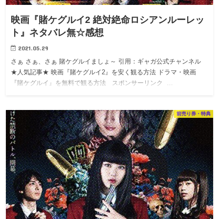
映画『賭ケグルイ2 絶対絶命ロシアンルーレッ
ト』ネタバレ無☆感想
2021.05.29
さぁ さぁ、さぁ 賭ケグルイましょ～ 引用：ギャガ公式チャンネル
★人気記事★ 映画『賭ケグルイ2』を安く観る方法 ドラマ・映画
『賭ケグルイ』を無料で観る方法 スポンサーリンク …
前売り券・特典