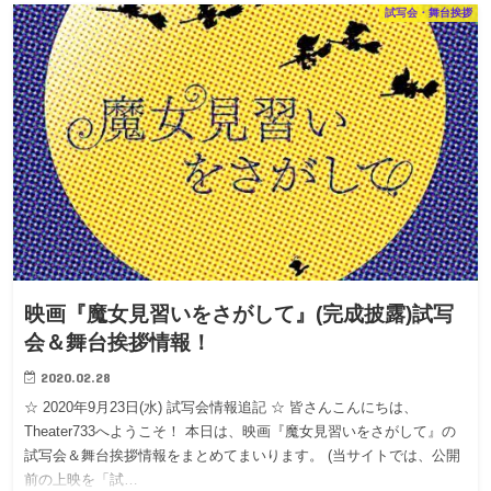
試写会・舞台挨拶
映画『魔女見習いをさがして』(完成披露)試写
会＆舞台挨拶情報！
2020.02.28
☆ 2020年9月23日(水) 試写会情報追記 ☆ 皆さんこんにちは、
Theater733へようこそ！ 本日は、映画『魔女見習いをさがして』の
試写会＆舞台挨拶情報をまとめてまいります。 (当サイトでは、公開
前の上映を「試…