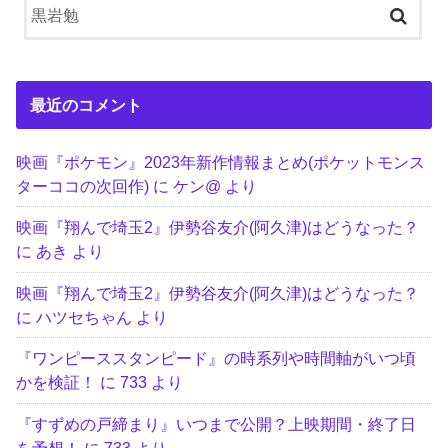
最近のコメント
映画『ポケモン』2023年新作情報まとめ(ポケットモンス
ターココの次回作)
に
ケン@
より
映画『翔んで埼玉2』伊勢谷友介(阿久津)はどうなった？
に
あき
より
映画『翔んで埼玉2』伊勢谷友介(阿久津)はどうなった？
に
ハツセちゃん
より
『ワンピーススタンピード』の時系列や時間軸がいつ頃
かを検証！
に
733
より
『すずめの戸締まり』いつまで公開？上映期間・終了日
を予想！
に
733
より