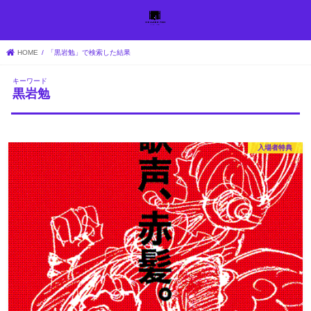
HOME
「黒岩勉」で検索した結果
キーワード
黒岩勉
入場者特典