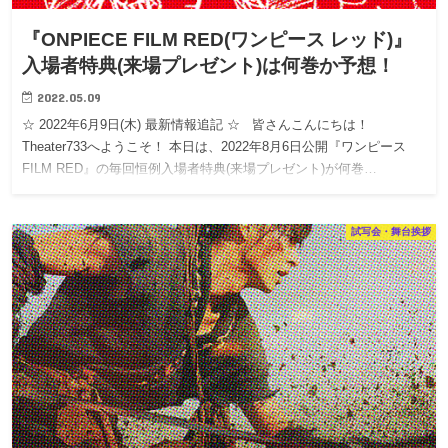
『ONPIECE FILM RED(ワンピース レッド)』
入場者特典(来場プレゼント)は何巻か予想！
2022.05.09
☆ 2022年6月9日(木) 最新情報追記 ☆ 皆さんこんにちは！
Theater733へようこそ！ 本日は、2022年8月6日公開『ワンピース
FILM RED』の毎回恒例入場者特典(来場プレゼント)が何巻…
試写会・舞台挨拶