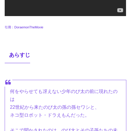
引用：DoraemonTheMovie
あらすじ
何をやらせても冴えない少年のび太の前に現れたの
は
22世紀から来たのび太の孫の孫セワシと、
ネコ型ロボット・ドラえもんだった。
そこで聞かされたのは、のび太とその子孫たちの未