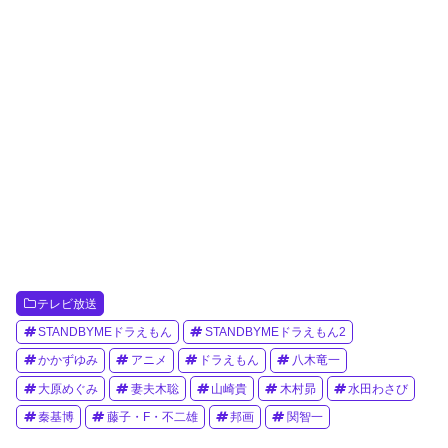
テレビ放送
STANDBYMEドラえもん
STANDBYMEドラえもん2
かかずゆみ
アニメ
ドラえもん
八木竜一
大原めぐみ
妻夫木聡
山崎貴
木村昴
水田わさび
秦基博
藤子・F・不二雄
邦画
関智一