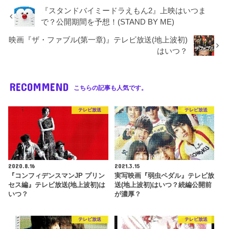
『スタンドバイミードラえもん2』上映はいつま
で？公開期間を予想！(STAND BY ME)
映画『ザ・ファブル(第一章)』テレビ放送(地上波初)
はいつ？
RECOMMEND
こちらの記事も人気です。
テレビ放送
テレビ放送
2020.8.16
2021.3.15
『コンフィデンスマンJP プリン
実写映画『弱虫ペダル』テレビ放
セス編』テレビ放送(地上波初)は
送(地上波初)はいつ？続編公開前
いつ？
が濃厚？
テレビ放送
テレビ放送