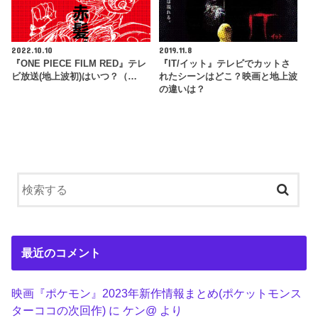
2022.10.10
2019.11.8
『ONE PIECE FILM RED』テレ
『IT/イット』テレビでカットさ
ビ放送(地上波初)はいつ？（…
れたシーンはどこ？映画と地上波
の違いは？
最近のコメント
映画『ポケモン』2023年新作情報まとめ(ポケットモンス
ターココの次回作)
に
ケン@
より