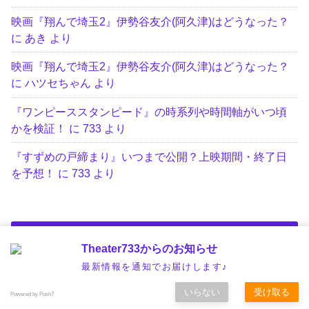
映画『翔んで埼玉2』伊勢谷友介(阿久津)はどうなった？
に
あき
より
映画『翔んで埼玉2』伊勢谷友介(阿久津)はどうなった？
に
ハツセちゃん
より
『ワンピーススタンピード』の時系列や時間軸がいつ頃
かを検証！
に
733
より
『すずめの戸締まり』いつまで公開？上映期間・終了日
を予想！
に
733
より
カテゴリー
Theater733からのお知らせ
最新情報を通知でお届けします♪
いらない
受け取る
Powered by Push7