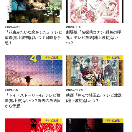
2021.3.21
2020.2.5
『花束みたいな恋をした』テレビ
劇場版『名探偵コナン 緋色の弾
放送(地上波初)はいつ？日時を予
丸』テレビ放送(地上波初)はい
想！
つ？
テレビ放送
テレビ放送
2019.7.5
2023.11.24
『トイ・ストーリー4』テレビ放
映画『翔んで埼玉2』テレビ放送
送(地上波)はいつ？過去の放送日
(地上波初)はいつ？
から予想！
テレビ放送
テレビ放送