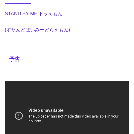
STAND BY ME ドラえもん
(すたんどばいみーどらえもん)
予告