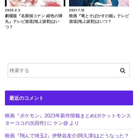
2020.2.5
2021.7.12
劇場版『名探偵コナン 緋色の弾
映画『竜とそばかすの姫』テレビ
丸』テレビ放送(地上波初)はい
放送(地上波初)はいつ？
つ？
最近のコメント
映画『ポケモン』2023年新作情報まとめ(ポケットモンス
ターココの次回作)
に
ケン@
より
映画『翔んで埼玉2』伊勢谷友介(阿久津)はどうなった？