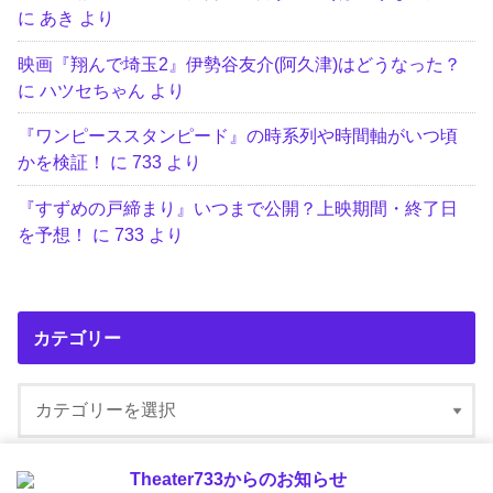
に
あき
より
映画『翔んで埼玉2』伊勢谷友介(阿久津)はどうなった？
に
ハツセちゃん
より
『ワンピーススタンピード』の時系列や時間軸がいつ頃
かを検証！
に
733
より
『すずめの戸締まり』いつまで公開？上映期間・終了日
を予想！
に
733
より
カテゴリー
Theater733からのお知らせ