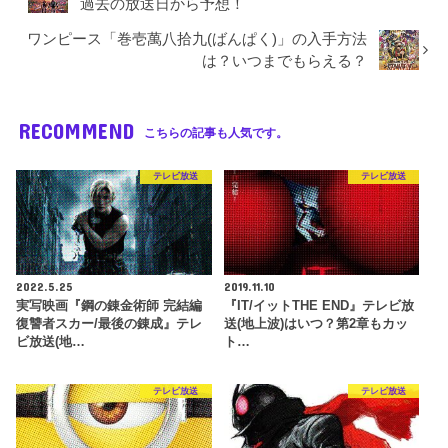
過去の放送日から予想！
ワンピース「巻壱萬八拾九(ばんぱく)」の入手方法
は？いつまでもらえる？
RECOMMEND
こちらの記事も人気です。
テレビ放送
テレビ放送
2022.5.25
2019.11.10
実写映画『鋼の錬金術師 完結編
『IT/イットTHE END』テレビ放
復讐者スカー/最後の錬成』テレ
送(地上波)はいつ？第2章もカッ
ビ放送(地…
ト…
テレビ放送
テレビ放送