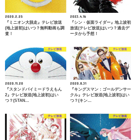
2020.2.25
2023.4.16
『ミニオン大脱走』テレビ放送
『シン・仮面ライダー』地上波初
(地上波初)はいつ？無料動画も調
放送(テレビ放送)はいつ？過去デ
査！
ータから予想！
テレビ放送
テレビ放送
2020.11.20
2020.8.31
『スタンドバイミードラえもん
『キングスマン：ゴールデンサー
2』テレビ放送(地上波初)はい
クル』テレビ放送(地上波初)はい
つ？(STAN…
つ？(キン…
テレビ放送
テレビ放送