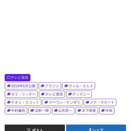
テレビ放送
2019年6月公開
アラジン
ウィル・スミス
ガイ・リッチー
テレビ放送
ディズニー
ナオミ・スコット
マーワン・ケンザリ
メナ・マスード
中村倫也
北村一輝
山寺宏一
木下晴香
洋画
ポスト
シェア