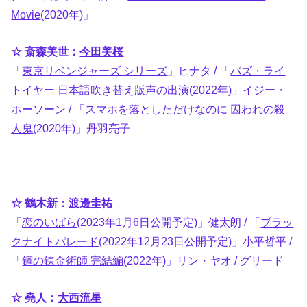
Movie
(2020年)」
☆ 斎森美世：
今田美桜
「
東京リベンジャーズ シリーズ
」ヒナタ / 「
バズ・ライ
トイヤー
日本語吹き替え版声の出演(2022年)」イジー・
ホーソーン / 「
スマホを落としただけなのに 囚われの殺
人鬼
(2020年)」丹羽亮子
☆ 鶴木新：
渡邊圭祐
「
恋のいばら
(2023年1月6日公開予定)」健太朗 / 「
ブラッ
クナイトパレード
(2022年12月23日公開予定)」小平哲平 /
「
鋼の錬金術師 完結編
(2022年)」リン・ヤオ / グリード
☆ 堯人：
大西流星