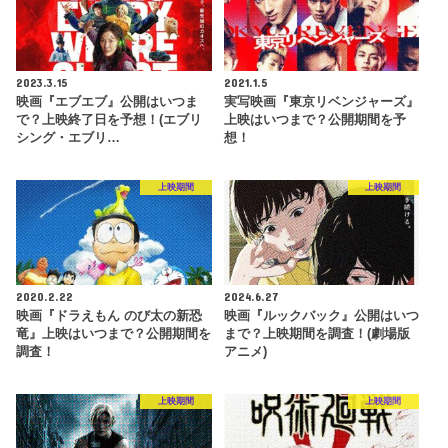
2023.3.15
2021.1.5
映画『エブエブ』公開はいつま
実写映画『東京リベンジャーズ』
で？上映終了日を予想！(エブリ
上映はいつまで？公開期間を予
シング・エブリ…
想！
上映期間
上映期間
2020.2.22
2024.6.27
映画『ドラえもん のび太の新恐
映画『ルックバック』公開はいつ
竜』上映はいつまで？公開期間を
まで？上映期間を調査！(劇場版
調査！
アニメ)
上映期間
上映期間