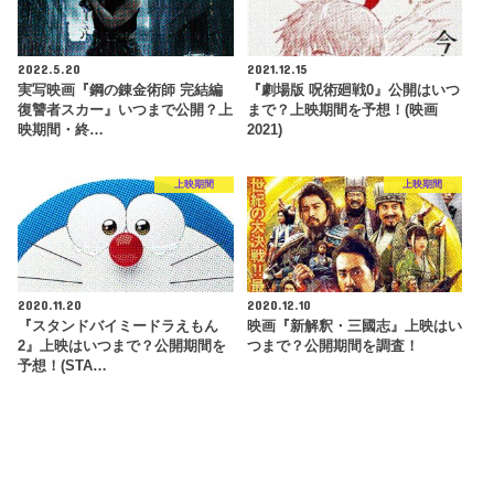
2022.5.20
2021.12.15
実写映画『鋼の錬金術師 完結編
『劇場版 呪術廻戦0』公開はいつ
復讐者スカー』いつまで公開？上
まで？上映期間を予想！(映画
映期間・終…
2021)
上映期間
上映期間
2020.11.20
2020.12.10
『スタンドバイミードラえもん
映画『新解釈・三國志』上映はい
2』上映はいつまで？公開期間を
つまで？公開期間を調査！
予想！(STA…