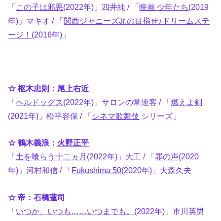
「
この子は邪悪
(2022年)」四井純 / 「
映画 少年たち
(2019
年)」マキオ / 「
関西ジャニーズJr.の目指せ♪ドリームステ
ージ！
(2016年)」
☆ 枢木忠則：
尾上右近
「
ヘルドッグス
(2022年)」サロンの常連客 / 「
燃えよ剣
(2021年)」松平容保 / 「
シネマ歌舞伎
シリーズ」
☆ 鶴木義浪：
火野正平
「
土を喰らう十二ヵ月
(2022年)」大工 / 「
罪の声
(2020
年)」河村和信 / 「
Fukushima 50
(2020年)」大森久夫
☆ 帝：
石橋蓮司
「
いつか、いつも……いつまでも。
(2022年)」市川英男