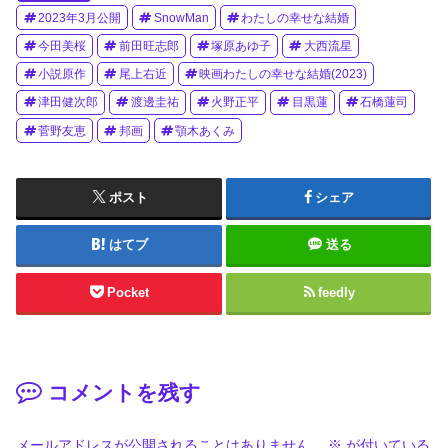
2023年3月公開
SnowMan
わたしの幸せな結婚
今田美桜
前田旺志郎
塚原あゆ子
大西流星
小説原作
尾上右近
映画わたしの幸せな結婚(2023)
津田健次郎
渡邊圭祐
火野正平
目黒蓮
石橋蓮司
菅野友恵
邦画
顎木あくみ
ポスト
シェア
はてブ
送る
Pocket
feedly
コメントを残す
メールアドレスが公開されることはありません。
※
が付いている