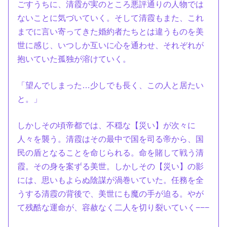
ごすうちに、清霞が実のところ悪評通りの人物では
ないことに気づいていく。そして清霞もまた、これ
までに言い寄ってきた婚約者たちとは違うものを美
世に感じ、いつしか互いに心を通わせ、それぞれが
抱いていた孤独が溶けていく。
「望んでしまった…少しでも長く、この人と居たい
と。」
しかしその頃帝都では、不穏な【災い】が次々に
人々を襲う。清霞はその最中で国を司る帝から、国
民の盾となることを命じられる。命を賭して戦う清
霞。その身を案ずる美世。しかしその【災い】の影
には、思いもよらぬ陰謀が渦巻いていた。任務を全
うする清霞の背後で、美世にも魔の手が迫る。やが
て残酷な運命が、容赦なく二人を切り裂いていく−−−