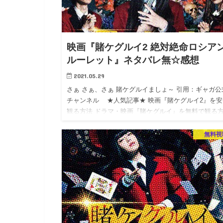
映画『賭ケグルイ2 絶対絶命ロシア
ルーレット』ネタバレ無☆感想
2021.05.29
さぁ さぁ、さぁ 賭ケグルイましょ～ 引用：ギャガ公
チャンネル ★人気記事★ 映画『賭ケグルイ2』を安
観る方法 ドラマ・映画『賭ケグルイ』を無料で観る
スポンサーリンク …
無料視