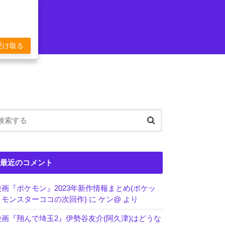
受け取る
最近のコメント
映画『ポケモン』2023年新作情報まとめ(ポケッ
トモンスターココの次回作)
に
ケン@
より
映画『翔んで埼玉2』伊勢谷友介(阿久津)はどうな