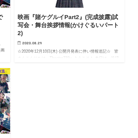
で
映画『賭ケグルイPart2』(完成披露)試
写会・舞台挨拶情報(かけぐるいパート
2)
2020.08.29
、
映画
☆2020年12月10日(木) 公開月発表に伴い情報追記☆ 皆
さんこんにちは、Theater733へようこそ！ 本日は、浜辺
美波さんの怪演が話題の人気作品『賭ケグルイ Part2』の
放送
試写会＆舞台挨拶の情報を…