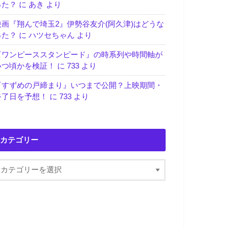
った？
に
あき
より
映画『翔んで埼玉2』伊勢谷友介(阿久津)はどうな
った？
に
ハツセちゃん
より
『ワンピーススタンピード』の時系列や時間軸が
いつ頃かを検証！
に
733
より
『すずめの戸締まり』いつまで公開？上映期間・
終了日を予想！
に
733
より
カテゴリー