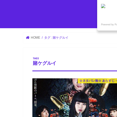
Powered by P
HOME
タグ : 賭ケグルイ
賭ケグルイ
☆ネタバレ無☆ あらすじ