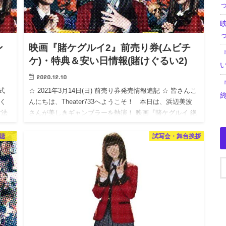
ン
映画『賭ケグルイ2』前売り券(ムビチ
ケ)・特典＆安い日情報(賭けぐるい2)
2020.12.10
式
☆ 2021年3月14日(日) 前売り券発売情報追記 ☆ 皆さんこ
く
んにちは、Theater733へようこそ！ 本日は、浜辺美波
方法
さんが美しきギャンブラーを熱演！ 映画『賭ケグルイ 絶
対絶命ロシアンルーレット』…
聴
試写会・舞台挨拶