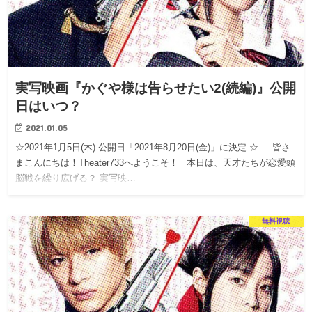
実写映画『かぐや様は告らせたい2(続編)』公開
日はいつ？
2021.01.05
☆2021年1月5日(木) 公開日「2021年8月20日(金)」に決定 ☆ 皆さ
まこんにちは！Theater733へようこそ！ 本日は、天才たちが恋愛頭
脳戦を繰り広げる？ 実写映…
無料視聴