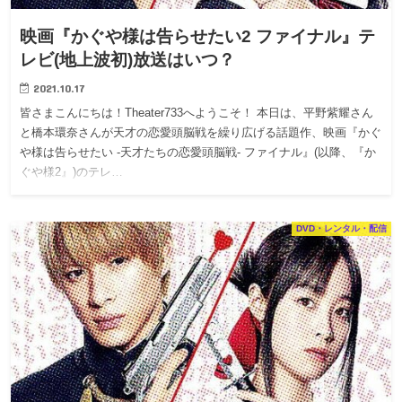
映画『かぐや様は告らせたい2 ファイナル』テ
レビ(地上波初)放送はいつ？
2021.10.17
皆さまこんにちは！Theater733へようこそ！ 本日は、平野紫耀さん
と橋本環奈さんが天才の恋愛頭脳戦を繰り広げる話題作、映画『かぐ
や様は告らせたい -天才たちの恋愛頭脳戦- ファイナル』(以降、『か
ぐや様2』)のテレ…
DVD・レンタル・配信