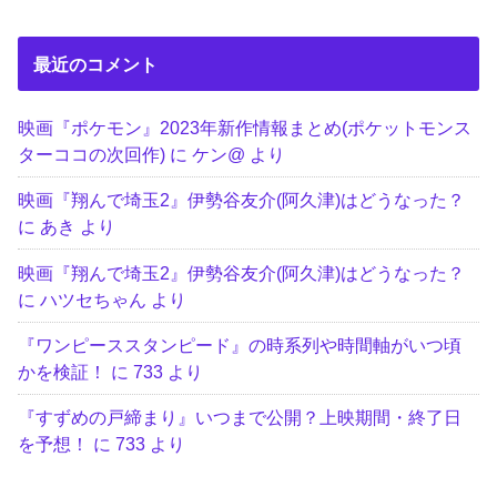
最近のコメント
映画『ポケモン』2023年新作情報まとめ(ポケットモンス
ターココの次回作)
に
ケン@
より
映画『翔んで埼玉2』伊勢谷友介(阿久津)はどうなった？
に
あき
より
映画『翔んで埼玉2』伊勢谷友介(阿久津)はどうなった？
に
ハツセちゃん
より
『ワンピーススタンピード』の時系列や時間軸がいつ頃
かを検証！
に
733
より
『すずめの戸締まり』いつまで公開？上映期間・終了日
を予想！
に
733
より