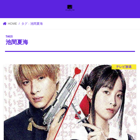
HOME
タグ : 池間夏海
池間夏海
テレビ放送