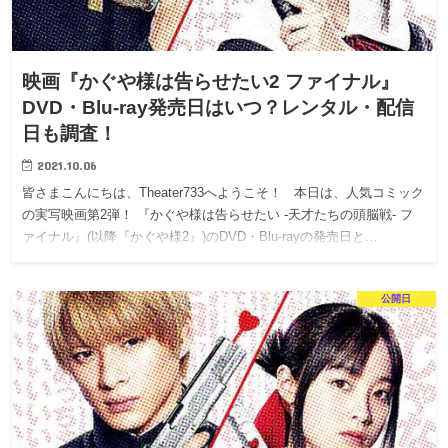
映画『かぐや様は告らせたい2 ファイナル』
DVD・Blu-ray発売日はいつ？レンタル・配信
日も調査！
2021.10.06
皆さまこんにちは、Theater733へようこそ！ 本日は、人気コミック
の実写映画第2弾！ 『かぐや様は告らせたい -天才たちの頭脳戦- フ
ァイナル』(以降『かぐや様2』)のDVD・Blu-rayの発売日と…
公開日