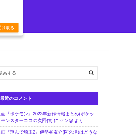
受け取る
最近のコメント
映画『ポケモン』2023年新作情報まとめ(ポケッ
トモンスターココの次回作)
に
ケン@
より
映画『翔んで埼玉2』伊勢谷友介(阿久津)はどうな