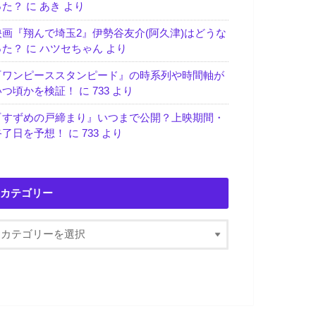
った？
に
あき
より
映画『翔んで埼玉2』伊勢谷友介(阿久津)はどうな
った？
に
ハツセちゃん
より
『ワンピーススタンピード』の時系列や時間軸が
いつ頃かを検証！
に
733
より
『すずめの戸締まり』いつまで公開？上映期間・
終了日を予想！
に
733
より
カテゴリー