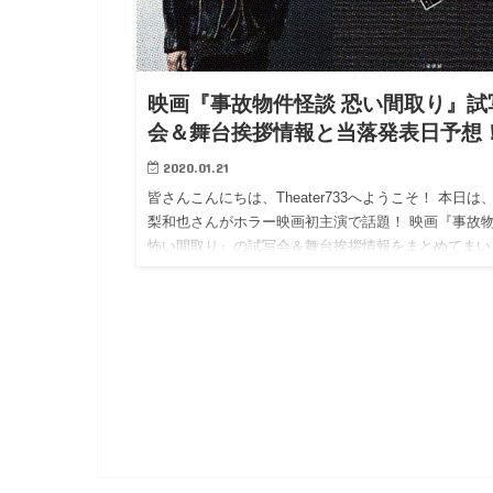
映画『事故物件怪談 恐い間取り』試
会＆舞台挨拶情報と当落発表日予想
2020.01.21
皆さんこんにちは、Theater733へようこそ！ 本日は
梨和也さんがホラー映画初主演で話題！ 映画『事故
怖い間取り』の試写会＆舞台挨拶情報をまとめてまい
ます。 (当サイトでは、公開前の上映会を「試写会」
公…