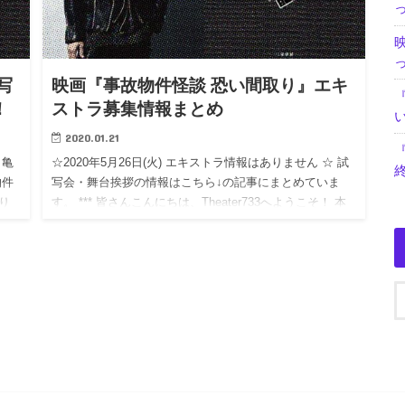
写
映画『事故物件怪談 恐い間取り』エキ
！
ストラ募集情報まとめ
2020.01.21
、亀
☆2020年5月26日(火) エキストラ情報はありません ☆ 試
物件
写会・舞台挨拶の情報はこちら↓の記事にまとめていま
り
す。 *** 皆さんこんにちは、Theater733へようこそ！ 本
、
日は、KAT-TUNの亀梨和也さんがホ…