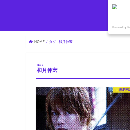
Powered by P
HOME
タグ : 和月伸宏
和月伸宏
無料視