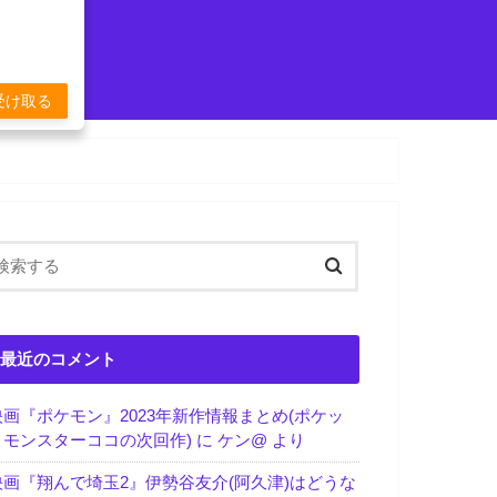
受け取る
最近のコメント
映画『ポケモン』2023年新作情報まとめ(ポケッ
トモンスターココの次回作)
に
ケン@
より
映画『翔んで埼玉2』伊勢谷友介(阿久津)はどうな