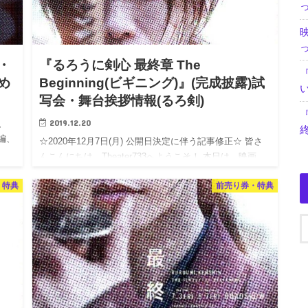
・
『るろうに剣心 最終章 The
め
Beginning(ビギニング)』(完成披露)試
写会・舞台挨拶情報(るろ剣)
2019.12.20
、
編、
☆2020年12月7日(月) 公開日決定に伴う記事修正☆ 皆さ
ま
んこんにちは、Theater733へようこそ！ 本日は、映画
『るろうに剣心 最終章 The Beginning』(ビギニング)の試
・特典
前売り券・特典
写会情報＆舞台挨拶の情報をお…