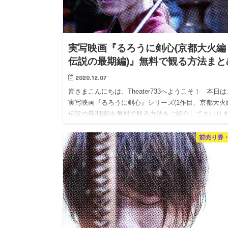
実写映画『るろうに剣心(京都大火編
伝説の最期編)』無料で観る方法まと
2020.12.07
皆さまこんにちは、Theater733へようこそ！ 本日は
実写映画『るろうに剣心』シリーズ(1作目、京都大火
伝説の最期編)を無料で観る方法をご紹介してまいり
す。 作品を観たい皆さんの参考になりました…
前売り券