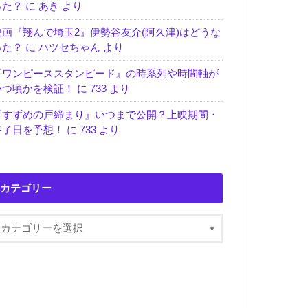
った？
に
あき
より
映画『翔んで埼玉2』伊勢谷友介(阿久津)はどうな
った？
に
ハツセちゃん
より
『ワンピーススタンピード』の時系列や時間軸が
いつ頃かを検証！
に
733
より
『すずめの戸締まり』いつまで公開？上映期間・
終了日を予想！
に
733
より
カテゴリー