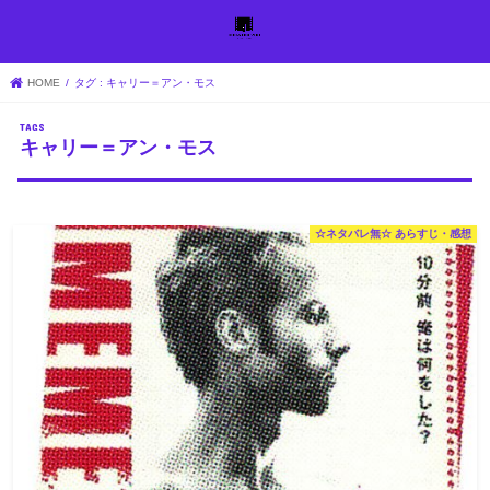
HOME
タグ : キャリー＝アン・モス
キャリー＝アン・モス
☆ネタバレ無☆ あらすじ・感想