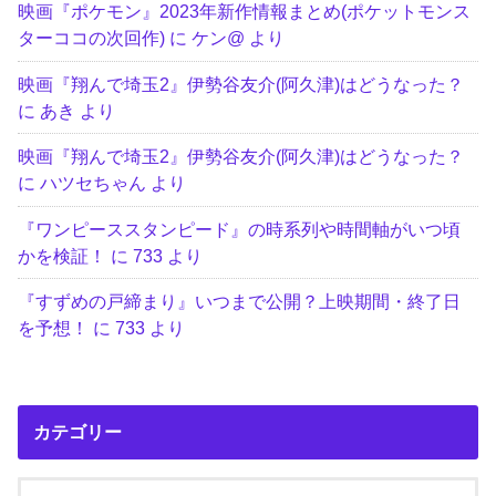
映画『ポケモン』2023年新作情報まとめ(ポケットモンス
ターココの次回作)
に
ケン@
より
映画『翔んで埼玉2』伊勢谷友介(阿久津)はどうなった？
に
あき
より
映画『翔んで埼玉2』伊勢谷友介(阿久津)はどうなった？
に
ハツセちゃん
より
『ワンピーススタンピード』の時系列や時間軸がいつ頃
かを検証！
に
733
より
『すずめの戸締まり』いつまで公開？上映期間・終了日
を予想！
に
733
より
カテゴリー