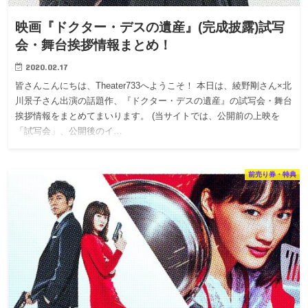
映画『ドクター・デスの遺産』(完成披露)試写
会・舞台挨拶情報まとめ！
2020.02.17
皆さんこんにちは、Theater733へようこそ！ 本日は、綾野剛さん×北
川景子さん出演の話題作、『ドクター・デスの遺産』の試写会・舞台
挨拶情報をまとめてまいります。 (当サイトでは、公開前の上映を
「試写会」、公開後のイ…
前売り券・特典