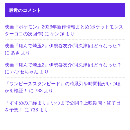
最近のコメント
映画『ポケモン』2023年新作情報まとめ(ポケットモンス
ターココの次回作)
に
ケン@
より
映画『翔んで埼玉2』伊勢谷友介(阿久津)はどうなった？
に
あき
より
映画『翔んで埼玉2』伊勢谷友介(阿久津)はどうなった？
に
ハツセちゃん
より
『ワンピーススタンピード』の時系列や時間軸がいつ頃
かを検証！
に
733
より
『すずめの戸締まり』いつまで公開？上映期間・終了日
を予想！
に
733
より