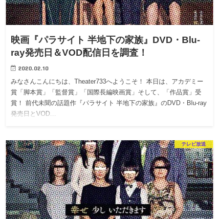
映画『パラサイト 半地下の家族』DVD・Blu-
ray発売日＆VOD配信日を調査！
2020.02.10
みなさんこんにちは、Theater733へようこそ！ 本日は、アカデミー
賞「脚本賞」「監督賞」「国際長編映画賞」そして、「作品賞」受
賞！ 前代未聞の話題作『パラサイト 半地下の家族』のDVD・Blu-ray
発売日とVOD…
テレビ放送